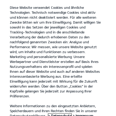
Diese Website verwendet Cookies und ähnliche
open
Technologien. Technisch notwendige Cookies sind aktiv
menu
und können nicht deaktiviert werden. Für alle weiteren
KONTAKT
Zwecke bitten wir um Ihre Einwilligung. Damit willigen Sie
sowohl in das Setzen der jeweiligen Cookies und
Tracking-Technologien und in die anschließende
Technische Daten
Verarbeitung der dadurch erhobenen Daten zu den
nachfolgend genannten Zwecken ein: Analyse und
...
...
TECHNISCHE DATEN
Performance: Wir messen, wie unsere Website genutzt
wird, um Inhalte und Funktionen zu verbessern.
DER KIA NIRO - TECHNISCHE DATEN
Marketing und personalisierte Werbung: Unsere
Werbepartner und Dienstleister erstellen auf Basis Ihres
Nutzungsverhaltens ein Interessenprofil und spielen
PREISLISTE
Ihnen auf dieser Website und auch auf anderen Websites
interessenbasierte Werbung aus. Eine erteilte
Einwilligung kann jederzeit mit Wirkung für die Zukunft
widerrufen werden. Über den Button „Cookies“ in der
Kopfzeile gelangen Sie jederzeit zur Anpassung Ihrer
Abmessungen
Präferenzen.
Weitere Informationen zu den eingesetzten Anbietern,
Speicherdauern und Ihren Rechten finden Sie in unserer
Datenschutzerklärung.
> Datenschutz
> Impressum