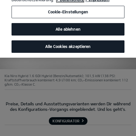
Cookie-Einstellungen
Alle ablehnen
Alle Cookies akzeptieren
Kia Niro Hybrid 1.6 GDI Hybrid (Benzin/Automatik); 101,5 kW (138 PS):
Kraftstoffverbrauch kombiniert 4,9 l/100 km; CO₂-Emissionen kombiniert 112
g/km. CO₂-Klasse C.
Preise, Details und Ausstattungsvarianten werden Dir während
des Konfigurations-Vorgangs eingeblendet. Und los geht's.
KONFIGURATOR