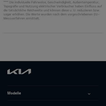
**** Die individuelle Fahrweise, Geschwindigkeit, Außentemperatur,
Topografie und Nutzung elektrischer Verbraucher haben Einfluss auf
die tatsächliche Reichweite und können diese u. U. reduzieren bzw.
sogar erhöhen. Die Werte wurden nach dem vorgeschriebenen EU-
Messverfahren ermittelt.
Modelle