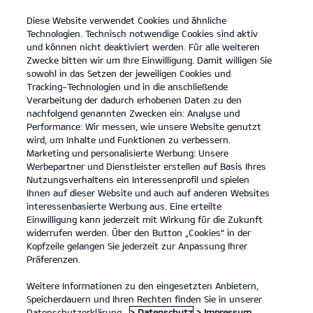
Diese Website verwendet Cookies und ähnliche
open
Technologien. Technisch notwendige Cookies sind aktiv
menu
und können nicht deaktiviert werden. Für alle weiteren
KONTAKT
Zwecke bitten wir um Ihre Einwilligung. Damit willigen Sie
sowohl in das Setzen der jeweiligen Cookies und
Tracking-Technologien und in die anschließende
RECHTLICHE HINWEISE
Verarbeitung der dadurch erhobenen Daten zu den
nachfolgend genannten Zwecken ein: Analyse und
Performance: Wir messen, wie unsere Website genutzt
RECHTLICHE HINWEISE
wird, um Inhalte und Funktionen zu verbessern.
Marketing und personalisierte Werbung: Unsere
Haftung für Inhalte und Links
Werbepartner und Dienstleister erstellen auf Basis Ihres
Die Inhalte unserer Internetpräsenz wurden von uns mit
Nutzungsverhaltens ein Interessenprofil und spielen
größtmöglicher Sorgfalt erstellt. Wir bitten dennoch um Ihr
Ihnen auf dieser Website und auch auf anderen Websites
Verständnis, dass wir für deren Richtigkeit, Vollständigkeit und
interessenbasierte Werbung aus. Eine erteilte
Aktualität keine Gewähr übernehmen können.
Einwilligung kann jederzeit mit Wirkung für die Zukunft
Für eigene Inhalte dieser Internetpräsenz sind wir als Diensteanbieter
widerrufen werden. Über den Button „Cookies“ in der
nach den allgemeinen Gesetzen verantwortlich (§ 7 Abs.1 TMG). Wir
Kopfzeile gelangen Sie jederzeit zur Anpassung Ihrer
sind jedoch nicht verpflichtet, übermittelte oder gespeicherte fremde
Präferenzen.
Informationen zu überwachen oder nach Umständen zu forschen, die
auf eine rechtswidrige Tätigkeit hinweisen. Verpflichtungen zur
Weitere Informationen zu den eingesetzten Anbietern,
Entfernung oder Sperrung der Nutzung von Informationen nach den
Speicherdauern und Ihren Rechten finden Sie in unserer
allgemeinen Gesetzen bleiben hiervon unberührt (§§ 8-10 TMG). Eine
Datenschutzerklärung.
> Datenschutz
> Impressum